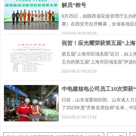
解员”称号
6月25日，由陕西省应急管理厅主办
赛）在西安市拉开帷幕，全省各地应
名选手及领队
2024-06-28 09:09:38
祝贺！应光耀荣获第五届“上海
第五届“上海市区域名医”近日，由
主办的第五届“上海市区域名医”评
任荣获第五届“上
2024-06-27 09:20:19
中电建核电公司员工10次荣获
日前，山东省委组织部、山东省人力
了2023年度“齐鲁首席技师”名单
功入选。至此，
2024-06-27 09:17:42