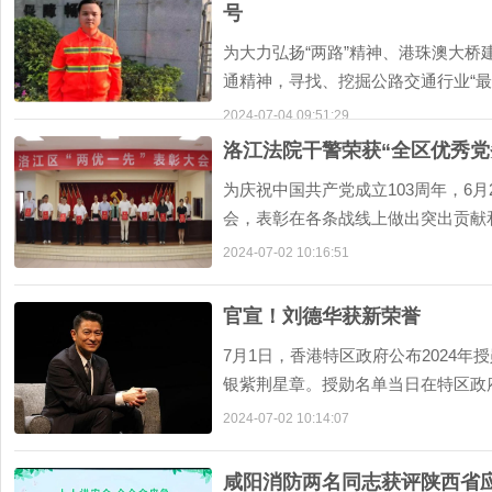
号
为大力弘扬“两路”精神、港珠澳大桥
通精神，寻找、挖掘公路交通行业“
设交通强国实践
2024-07-04 09:51:29
洛江法院干警荣获“全区优秀党
为庆祝中国共产党成立103周年，6月
会，表彰在各条战线上做出突出贡献
工作者、先进基
2024-07-02 10:16:51
官宣！刘德华获新荣誉
7月1日，香港特区政府公布2024
银紫荆星章。授勋名单当日在特区政
勋名单。今年
2024-07-02 10:14:07
咸阳消防两名同志获评陕西省应