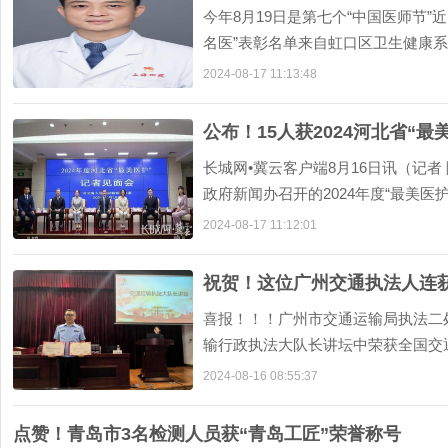
今年8月19日是第七个“中国医师节
名医”表彰名单来自虹口区卫生健康
誉陈舜杰上海市
2024-08-17 11:13:48
公布！15人获2024河北省“最
长城网•冀云客户端8月16日讯（记者
政府新闻办召开的2024年度“最美医
位推
2024-08-17 11:12:01
祝贺！这位广州交通执法人连
喜报！！！广州市交通运输局执法二处
输行政执法大队长讲坛中荣获全国交通
初心奖”王浩
2024-08-16 08:55:37
点赞！青岛市3名检测人员获“青岛工匠”荣誉称号