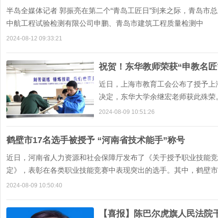
半岛全媒体记者 郭振亮在第二个“青岛工匠日”到来之际，青岛市总工
中航工程试验检测有限公司申鹏、青岛市建筑工程质量检测中
2024-08-12 09:33:21
祝贺！东华教师荣获“申教名匠
近日，上海市教育工会公布了授予上海
决定，东华大学余继宏老师获此殊荣
博士，副教授，东
2024-08-09 10:51:26
鹤壁市17名选手被授予 “河南省技术能手”称号
近日，河南省人力资源和社会保障厅发布了《关于授予职业技能竞
定》，表彰在各类职业技能竞赛中表现突出的选手。其中，鹤壁市
2024-08-09 10:50:40
【喜报】陈巴尔虎旗人民法院