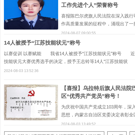
工作先进个人”荣誉称号
喜报陈巴尔虎旗人民法院在深入践行
作高质量发展的征程中，涌现出了一
在内蒙古自治区高级人
2024-08-07 09:00:55
14人被授予“江苏技能状元”称号
以赛促训 以赛赋能 我省14人被授予“江苏技能状元”称号 
技能状元大赛优秀选手的决定，授予王志铃等14人“江苏技能状
2024-08-03 13:52:36
【喜报】乌拉特后旗人民法院
区“优秀共产党员”称号！
为庆祝中国共产党成立103周年，
思想，内蒙古自治区党委决定表彰全
的优秀共产党员、优
2024-08-03 13:49:52