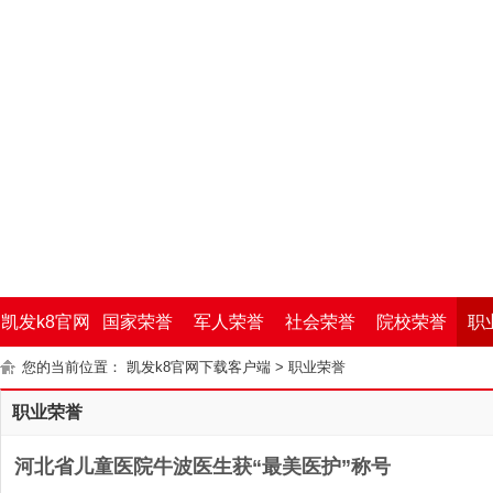
凯发k8官网
国家荣誉
军人荣誉
社会荣誉
院校荣誉
职
您的当前位置：
凯发k8官网下载客户端
>
职业荣誉
下载客户端
职业荣誉
河北省儿童医院牛波医生获“最美医护”称号