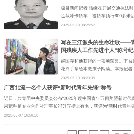
极目新闻记者 陆缘在开展交通执法
拦截冲卡轿车，被轿车顶行600多米
治，于6月15日
2025-06-19 08:25:52
写在三江源头的生命壮歌——青
国残疾人工作先进个人”称号纪
赵国存和他获得的一项项荣誉。下吾
花兴手拿绘本教孩子阅读。本报记者
之宗，百川之源的腹地
2025-06-19 08:23:39
广西北流一名个人获评“新时代青年先锋”称号
近日，共青团中央委员会公布“2025年度中国青年五四奖暨新时
果蔬种植专业合作社理事长冯升晖榜上有名，获评为“新时代青年先锋
2025-05-07 16:59:16