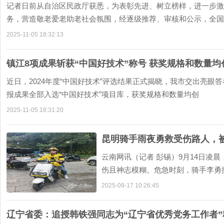
记者日前从自治区民政厅获悉，为表彰先进、树立榜样，进一步激
务，营造敬老爱老助老社会氛围，经逐级推荐、审核和公示，全国
2025-11-05 18:32:13
镇江8项成果斩获“中国好技术”称号 获奖规格和数量
近日，2024年度“中国好技术”评选结果正式揭晓，我市交出亮眼答
报成果全部入选“中国好技术”项目库，获奖规格和数量均创
2025-11-05 18:31:20
昆明骑手雨夜勇救受伤路人，被
云南网讯（记者 彭锡）9月14日凌
伤且神志模糊。危急时刻，骑手李勇
表彰李勇的见义勇
2025-09-17 10:26:45
辽宁省委：追授韩铁强同志为“辽宁省优秀党务工作者”