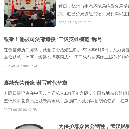
近日，德州市生态环境局临邑分局举
式。临邑分局党组书记、局长李彬主
公厅《关于印发&l
2025-08-13 09:12:50
致敬！他被司法部追授“二级英雄模范”称号
红色信仰历久弥坚，藏蓝使命熠熠生辉。2025年6月6日，人力
岛监狱第十监区一级警长冯磊同志“全国司法行政系统二级英雄模
2025-07-07 08:47:59
赓续光荣传统 谱写时代华章
人民日报记者在中国共产党成立104周年之际，全国各地精心组织开
重仪式向老党员致以崇高敬意，激励广大党员牢记初心使命，在新
2025-06-30 08:42:58
为保护群众因公牺牲，武汉民警