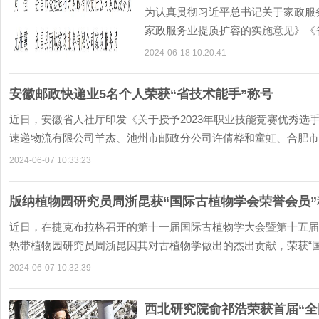
为认真贯彻习近平总书记关于家政服
家政服务业提质扩容的实施意见》《
织桥梁纽带作用的通知
2024-06-18 10:20:41
安徽邮政快递业5名个人荣获“省技术能手”称号
近日，安徽省人社厅印发《关于授予2023年职业技能竞赛优秀选
速递物流有限公司羊杰、池州市邮政分公司许倩桦和童虹、合肥市
2024-06-07 10:33:23
版纳植物园研究员周浙昆获“国际古植物学会荣誉会员”
近日，在捷克布拉格召开的第十一届国际古植物学大会暨第十五届
热带植物园研究员周浙昆因其对古植物学做出的杰出贡献，荣获“
2024-06-07 10:32:39
西北研究院俞祁浩荣获首届“全