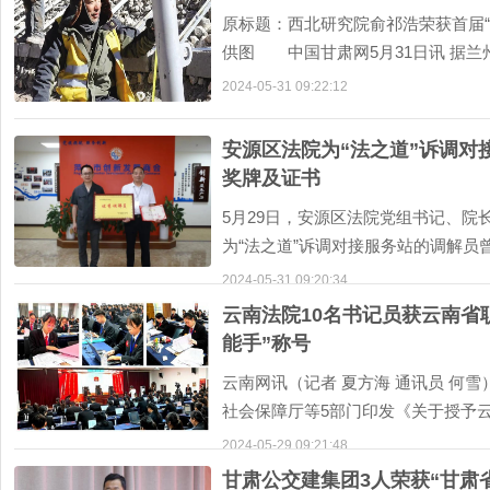
原标题：西北研究院俞祁浩荣获首届
供图 中国甘肃网5月31日讯 据兰
第8个“全
2024-05-31 09:22:12
安源区法院为“法之道”诉调对
奖牌及证书
5月29日，安源区法院党组书记、院
为“法之道”诉调对接服务站的调解员曾
官网下载客户端的荣誉证书。“法之道
2024-05-31 09:20:34
云南法院10名书记员获云南省
能手”称号
云南网讯（记者 夏方海 通讯员 何
社会保障厅等5部门印发《关于授予
和技术能手称号的
2024-05-29 09:21:48
甘肃公交建集团3人荣获“甘肃