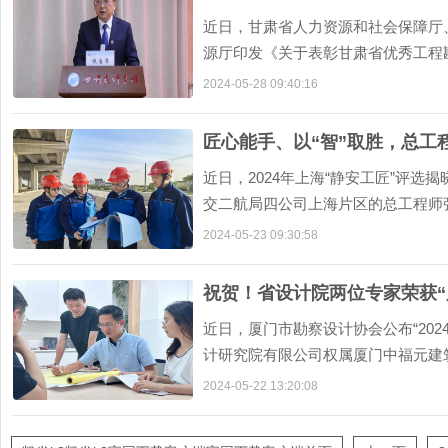
近日，甘肃省人力资源和社会保障厅
源厅印发《关于表彰甘肃省优秀工程
定》，省公交建集团所
2024-05-28 09:40:16
匠心能手、以“智”取胜，总工
近日，2024年上海“静安工匠”评
交二航局四公司上海片区的总工程师
将至；行而不
2024-05-23 09:30:58
祝贺！省设计院两位专家荣获“
近日，厦门市勘察设计协会公布“20
计研究院有限公司权属厦门中福元建
工程师廖文彬获
2024-05-22 13:20:08