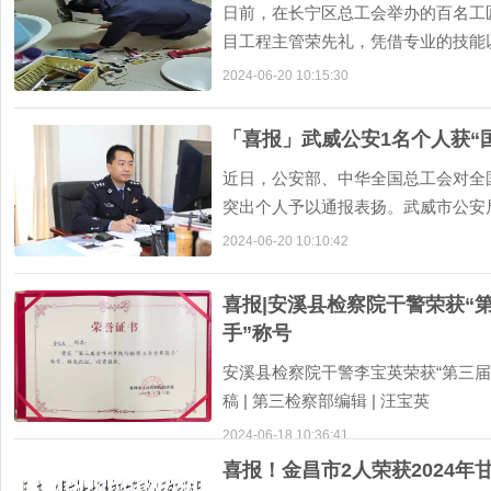
日前，在长宁区总工会举办的百名工
目工程主管荣先礼，凭借专业的技能
益求精，荣获第五届“
2024-06-20 10:15:30
「喜报」武威公安1名个人获“
近日，公安部、中华全国总工会对全国
突出个人予以通报表扬。武威市公安
评“全国公安机关成绩
2024-06-20 10:10:42
喜报|安溪县检察院干警荣获“
手”称号
安溪县检察院干警李宝英荣获“第三
稿 | 第三检察部编辑 | 汪宝英
2024-06-18 10:36:41
喜报！金昌市2人荣获2024年