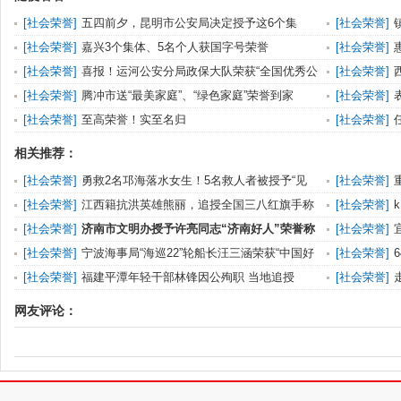
[
社会荣誉
]
五四前夕，昆明市公安局决定授予这6个集
[
社会荣誉
]
体、53名个人荣誉称号
[
社会荣誉
]
嘉兴3个集体、5名个人获国字号荣誉
[
社会荣誉
]
社区”荣誉称号
[
社会荣誉
]
喜报！运河公安分局政保大队荣获“全国优秀公
[
社会荣誉
]
安基层单位”称号
[
社会荣誉
]
腾冲市送“最美家庭”、“绿色家庭”荣誉到家
[
社会荣誉
]
进称号
[
社会荣誉
]
至高荣誉！实至名归
[
社会荣誉
]
号
相关推荐：
[
社会荣誉
]
勇救2名邛海落水女生！5名救人者被授予“见
[
社会荣誉
]
义勇为公民”称号，
士”称号
[
社会荣誉
]
江西籍抗洪英雄熊丽，追授全国三八红旗手称
[
社会荣誉
]
号！
号”的荣誉
[
社会荣誉
]
济南市文明办授予许亮同志“济南好人”荣誉称
[
社会荣誉
]
号
授“见义勇为
[
社会荣誉
]
宁波海事局“海巡22”轮船长汪三涵荣获“中国好
[
社会荣誉
]
人”称号
民”荣誉称号
[
社会荣誉
]
福建平潭年轻干部林锋因公殉职 当地追授
[
社会荣誉
]
其“全区优秀共产党员”
网友评论：