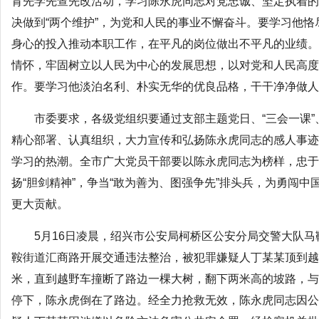
育先学先查先改活动，学习陈永虎同志对党忠诚、坚定执着的
决做到“两个维护”，为党和人民的事业不懈奋斗。要学习他
身心的投入推动本职工作，在平凡的岗位做出不平凡的业绩。
情怀，牢固树立以人民为中心的发展思想，以对党和人民高度
作。要学习他淡泊名利、朴实无华的优良品格，干干净净做人
市委要求，各级党组织要通过支部主题党日、“三会一课
精心部署、认真组织，大力宣传和弘扬陈永虎同志的感人事迹
学习的热潮。全市广大党员干部要以陈永虎同志为榜样，忠于
扬“胆剑精神”，争当“敢为善为、图强争先”排头兵，为勇闯
更大贡献。
5月16日凌晨，绍兴市公安局柯桥区公安分局交警大队
鞍街道汇商路开展交通违法整治，被犯罪嫌疑人丁某某顶到越
米，直到越野车撞断了路边一棵大树，翻下两米高的坡路，与
停下，陈永虎倒在了路边。经全力抢救无效，陈永虎同志因公牺