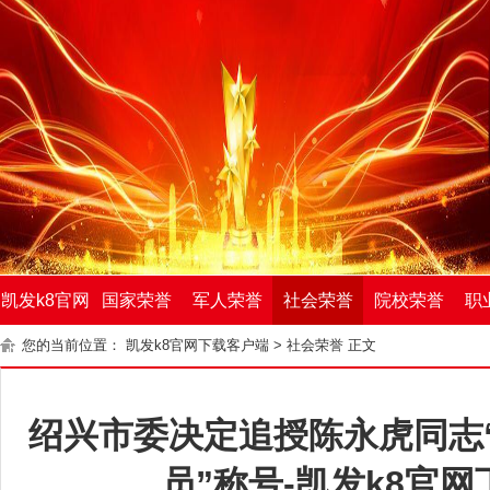
凯发k8官网
国家荣誉
军人荣誉
社会荣誉
院校荣誉
职
您的当前位置：
凯发k8官网下载客户端
>
社会荣誉
正文
下载客户端
绍兴市委决定追授陈永虎同志
员”称号-凯发k8官