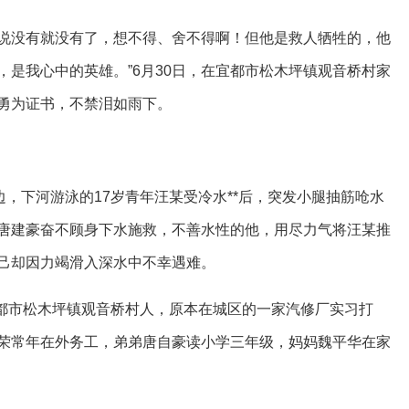
了，说没有就没有了，想不得、舍不得啊！但他是救人牺牲的，他
是我心中的英雄。”6月30日，在宜都市松木坪镇观音桥村家
勇为证书，不禁泪如雨下。
边，下河游泳的17岁青年汪某受冷水**后，突发小腿抽筋呛水
唐建豪奋不顾身下水施救，不善水性的他，用尽力气将汪某推
己却因力竭滑入深水中不幸遇难。
宜都市松木坪镇观音桥村人，原本在城区的一家汽修厂实习打
荣常年在外务工，弟弟唐自豪读小学三年级，妈妈魏平华在家