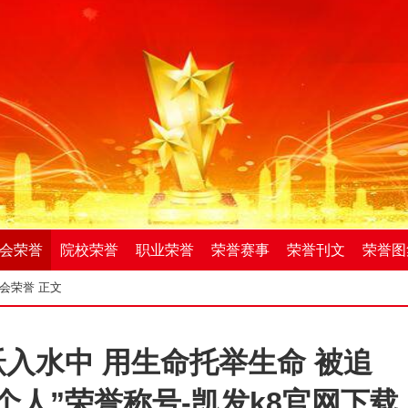
会荣誉
院校荣誉
职业荣誉
荣誉赛事
荣誉刊文
荣誉图
会荣誉
正文
跃入水中 用生命托举生命 被追
个人”荣誉称号-凯发k8官网下载