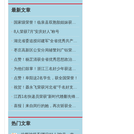
最新文章
国家级荣誉！临泉县双胞胎姐妹获评全国新时代“好少年
8人荣获7月“安庆好人”称号
湖北省委追授邱建军“全省优秀共产党员”称号
枣庄高新区公安分局辅警刘广钰荣获2024年度“好网
点赞！杨芷清获全省优秀思想政治工作者称号
为他们鼓掌！浙江三名好少年获这项国家级荣誉
点赞！阜阳这2名学生，获全国荣誉！
祝贺！聂永飞荣获河北省“千名好支书”称号
江西1名快递员荣获“新时代赣鄱先锋”称号
喜报丨来自闵行的她，再次斩获全国荣誉！
热门文章