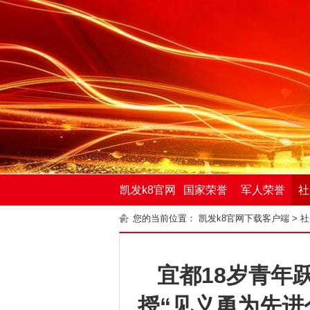
凯发k8官网
国家荣誉
军人荣誉
社
您的当前位置：
凯发k8官网下载客户端
>
社
下载客户端
宜都18岁青年
授“见义勇为先进