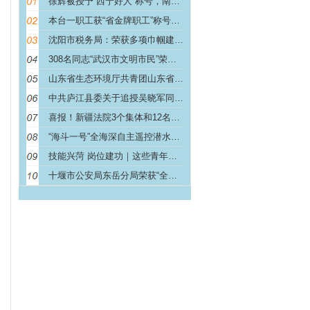
徐辉被授予“西宁好人”称号，南通、西宁两地相关部门
本台一职工获“省金牌职工”称号！铜陵还有……
沈阳市税务局：荣获多项巾帼建功荣誉称号
308名同志“武汉市文明市民”荣誉称号，蔡甸14人
山东省生态环境厅共青团山东省委山东省教育厅关于公布
中共庐江县委关于追授吴晓军同志“庐江县优秀共产党员
喜报！新疆法院3个集体和12名个人获荣誉称号
“海斗一号”全海深自主遥控潜水器研制与海试团队被授
技能兴菏 岗位建功｜这些青年职工获得“菏泽市青年岗
十堰市公安局东岳分局荣获“全国优秀公安局”荣誉称号