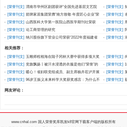
[
荣誉刊文
]
渭南市华州区剧团获评“全国先进基层文艺院
[
荣誉刊文
]
团”荣誉称号
目的足疗新星
[
荣誉刊文
]
箭牌家居集团荣膺“南方致敬·年度匠心企业”荣
[
荣誉刊文
]
誉称号
荣誉称号
[
荣誉刊文
]
山西医科大学第一医院山西医学期刊社荣获
[
荣誉刊文
]
2022年度“山西省版
才计划”团队
[
荣誉刊文
]
论工商管理的研究
[
荣誉刊文
]
台）十强”荣
[
荣誉刊文
]
纳川股份旗下管业公司荣获“2022年度福建省
[
荣誉刊文
]
知识产权优势企业
誉
相关推荐：
[
荣誉刊文
]
玉雕师程相海在陆子冈杯大赛中获得多项大奖
[
荣誉刊文
]
享！
[
荣誉刊文
]
党旗飘扬丨被汗水浸透的衣服是他们“荣誉”的
[
荣誉刊文
]
象征……
称号
[
荣誉刊文
]
暖心！省妇联党组成员、副主席杨卉莅泸开展
[
荣誉刊文
]
送荣誉到基层活动
[
荣誉刊文
]
96岁王振义未来科学大奖获奖感言：为什么不
[
荣誉刊文
]
奖励年纪轻的人
的优秀纪检人
网友评论：
www.cnhal.com 国人荣誉奖库凯发k8官网下载客户端的版权所有