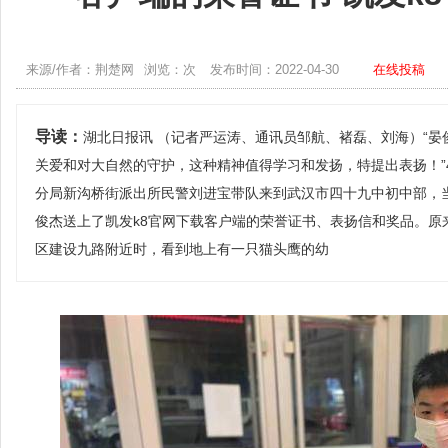
来源/作者：荆楚网
浏览：次
发布时间：2022-04-30
在线投稿
导读：
湖北日报讯 （记者严运涛、通讯员邹航、褚磊、刘海）“
关爱和对大自然的守护，这种精神值得学习和发扬，特提出表扬！”
分局新沟桥街派出所民警刘进宝带队来到武汉市四十九中初中部，
俊杰送上了凯发k8官网下载客户端的荣誉证书、表扬信和奖品。原
区建设九路附近时，看到地上有一只猫头鹰的幼