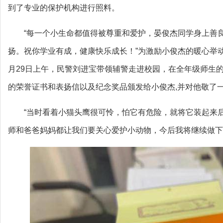
到了专业的保护机构进行照料。
“每一个小生命都值得被尊重和爱护，晏俊杰同学身上善
扬。祝你学业有成，健康快乐成长！”为激励小俊杰的暖心举
月29日上午，民警刘进宝带领辅警走进校园，在全年级师生的
的荣誉证书和表扬信以及纪念奖品颁发给小俊杰,并对他敬了
“当时看着小猫头鹰很可怜，怕它有危险，就将它装起来
师和爸爸妈妈都让我们要关心爱护小动物，今后我将继续做下