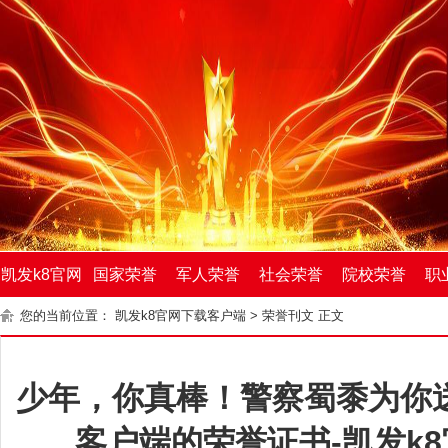
凯发k8官网
国家荣誉
军人荣誉
社会荣誉
院校荣誉
职
您的当前位置：
凯发k8官网下载客户端
>
荣誉刊文
正文
下载客户端
少年，你真棒！警察蜀黍为你送
客户端的荣誉证书-凯发k