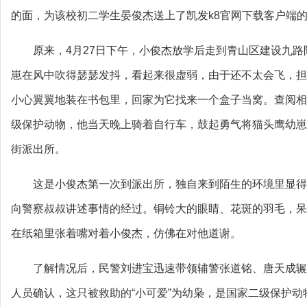
的面，为该校初二学生晏俊杰送上了凯发k8官网下载客户端
原来，4月27日下午，小俊杰放学后走到青山区建设九
崽在风中吹得瑟瑟发抖，看起来很虚弱，由于还不太会飞，担
小心翼翼地装在书包里，回家为它找来一个盒子当窝。查阅相
级保护动物，他当天晚上骑着自行车，鼓起勇气将猫头鹰幼崽
街派出所。
这是小俊杰第一次到派出所，独自来到陌生的环境里显得
向警察叔叔讲述事情的经过。铜铃大的眼睛、花斑的羽毛，呆
在纸箱里张着嘴对着小俊杰，仿佛在对他道谢。
了解情况后，民警刘进宝迅速带领辅警张道铭、唐天成辗
人员确认，这只被救助的“小可爱”为幼枭，是国家二级保护