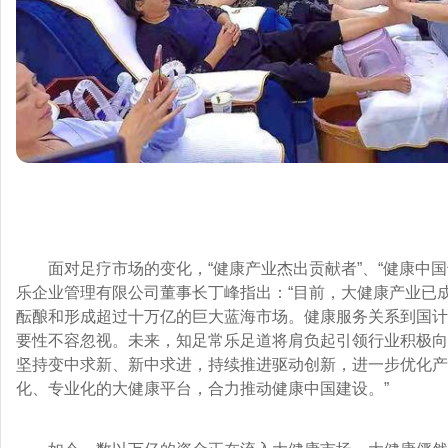
面对足疗市场的变化，“健康产业杰出贡献者”、“健康中
乐企业管理有限公司董事长丁峰指出：“目前，大健康产业已
酝酿和形成超过十万亿的巨大蓝海市场。健康服务关系到国计
要性不容忽视。未来，知足常乐足道将肩负起引领行业积极向
坚持变中求新、新中求进，持续推进驱动创新，进一步优化产
化、专业化的大健康平台，合力推动健康中国建设。”