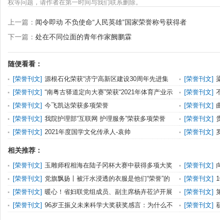
权等问题，请作者在第一时间与我们联系删除。
上一篇：
闻令即动 不负使命“人民英雄”国家荣誉称号获得者
下一篇：
处在不同位面的青年作家阙鹏霖
随便看看：
[
荣誉刊文
]
源根石化荣获“济宁高新区建设30周年先进集
[
荣誉刊文
]
体”荣誉称号
[
荣誉刊文
]
“南粤古驿道定向大赛”荣获“2021年体育产业示
[
荣誉刊文
]
范项目”荣誉
旗团委”称号
[
荣誉刊文
]
今飞凯达荣获多项荣誉
[
荣誉刊文
]
100佳妇幼保健
[
荣誉刊文
]
我院护理部“互联网 护理服务”荣获多项荣誉
[
荣誉刊文
]
[
荣誉刊文
]
2021年度国学文化传承人-袁帅
[
荣誉刊文
]
业家”荣誉称号
相关推荐：
[
荣誉刊文
]
玉雕师程相海在陆子冈杯大赛中获得多项大奖
[
荣誉刊文
]
享！
[
荣誉刊文
]
党旗飘扬丨被汗水浸透的衣服是他们“荣誉”的
[
荣誉刊文
]
象征……
称号
[
荣誉刊文
]
暖心！省妇联党组成员、副主席杨卉莅泸开展
[
荣誉刊文
]
送荣誉到基层活动
[
荣誉刊文
]
96岁王振义未来科学大奖获奖感言：为什么不
[
荣誉刊文
]
奖励年纪轻的人
的优秀纪检人