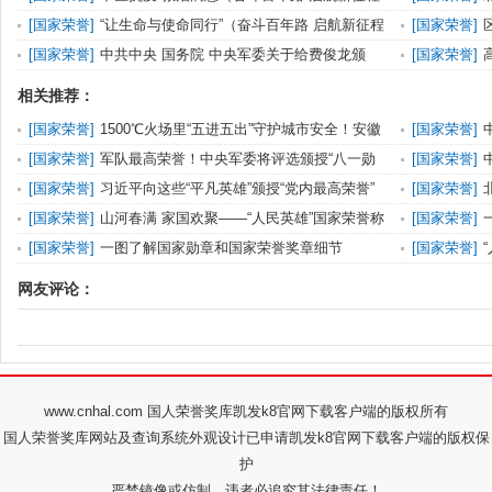
·“人民英雄”国家
领军企业荣誉
[
国家荣誉
]
“让生命与使命同行”（奋斗百年路 启航新征程
[
国家荣誉
]
·“人民教育家”
号
[
国家荣誉
]
中共中央 国务院 中央军委关于给费俊龙颁
[
国家荣誉
]
发“二级航天功勋奖章
色功勋荣誉表
相关推荐：
[
国家荣誉
]
1500℃火场里“五进五出”守护城市安全！安徽
[
国家荣誉
]
籍消防员荣获“
[
国家荣誉
]
军队最高荣誉！中央军委将评选颁授“八一勋
[
国家荣誉
]
章”
[
国家荣誉
]
习近平向这些“平凡英雄”颁授“党内最高荣誉”
[
国家荣誉
]
领军企业荣誉
[
国家荣誉
]
山河春满 家国欢聚——“人民英雄”国家荣誉称
[
国家荣誉
]
号获得者张伯礼
重
[
国家荣誉
]
一图了解国家勋章和国家荣誉奖章细节
[
国家荣誉
]
网友评论：
www.cnhal.com 国人荣誉奖库凯发k8官网下载客户端的版权所有
国人荣誉奖库网站及查询系统外观设计已申请凯发k8官网下载客户端的版权保
护
严禁镜像或仿制，违者必追究其法律责任！