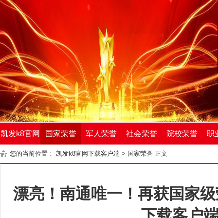
凯发k8官网
国家荣誉
军人荣誉
社会荣誉
院校荣誉
职
您的当前位置：
凯发k8官网下载客户端
>
国家荣誉
正文
下载客户端
漂亮！南通唯一！再获国家级荣
下载客户