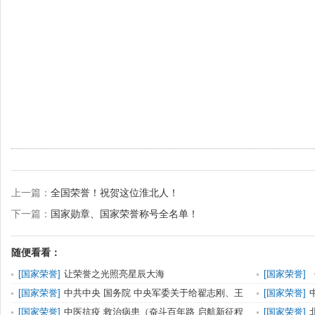
上一篇：
全国荣誉！祝贺这位淮北人！
下一篇：
国家勋章、国家荣誉称号全名单！
随便看看：
[
国家荣誉
]
让荣誉之光照亮星辰大海
[
国家荣誉
]
途
[
国家荣誉
]
中共中央 国务院 中央军委关于给翟志刚、王
[
国家荣誉
]
亚平颁发“二级航天
奖励的决定（
[
国家荣誉
]
中医抗疫 救治病患（奋斗百年路 启航新征程
[
国家荣誉
]