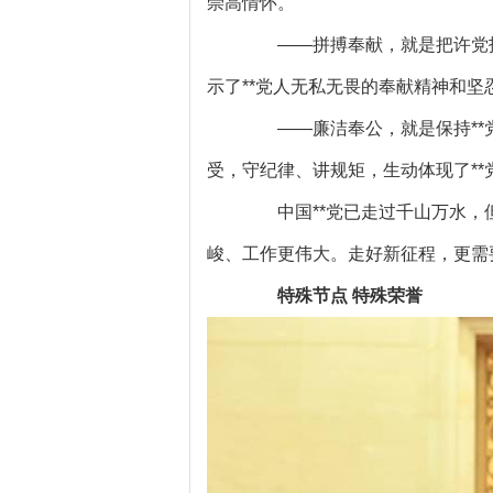
崇高情怀。
——拼搏奉献，就是把许党报
示了**党人无私无畏的奉献精神和坚
——廉洁奉公，就是保持**党
受，守纪律、讲规矩，生动体现了**
中国**党已走过千山万水，但
峻、工作更伟大。走好新征程，更需
特殊节点 特殊荣誉