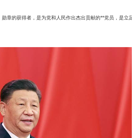
勋章的获得者，是为党和人民作出杰出贡献的**党员，是立足