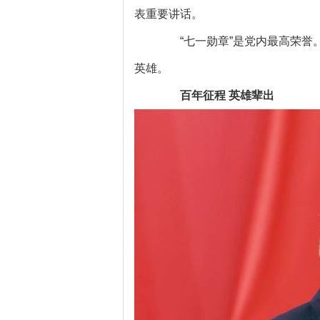
表重要讲话。
“七一勋章”是党内最高荣誉。
英雄。
百年征程 英雄辈出