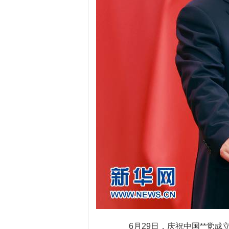
6月29日，庆祝中国**党成立