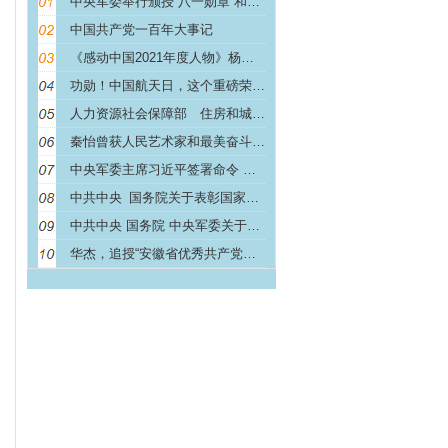
中央军委举行颁授“八一勋章”和荣誉称号仪式
中国共产党一百年大事记
本职、默默奉献的平凡
《感动中国2021年度人物》杨振宁：明月共同途
功勋！中国航天日，这个重磅荣誉送到他的手中！
人力资源社会保障部 住房和城乡建设部 关于表彰全国
秦怡曾获人民艺术家和最美奋斗者称号
中央军委主席习近平签署命令 授予空军地空导弹兵某营
中共中央 国务院关于表彰国家卓越工程师和国家卓越工
中共中央 国务院 中央军委关于给景海鹏颁发“特级航
华杰，追授“安徽省优秀共产党员”称号！