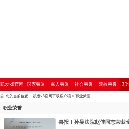
凯发k8官网
国家荣誉
军人荣誉
社会荣誉
院校荣誉
职
您的当前位置：
凯发k8官网下载客户端
>
职业荣誉
下载客户端
职业荣誉
喜报！孙吴法院赵佳同志荣获全