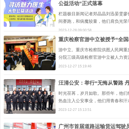
公益活动”正式落幕
栏题极目新闻记者郑晶晶刘迅晏雯廖
间赛跑，和病魔较量，他们肩负光荣
亮温暖和希望。医师，
2023-12-28 09:00:58
重庆检察官游中立被授予“全国
游中立。重庆市检察院供图人民网重庆
分院三级高级检察官游中立被人力资
模范检察官”荣誉
2023-12-27 15:19:46
汪清公安：举行“无悔从警路 
时光荏苒，岁月如歌。那些年，他们
热血注入公安事业，他们用青春和汗
人民公安的使命，几十
2023-12-27 15:13:51
广州市首届道路运输货运驾驶员