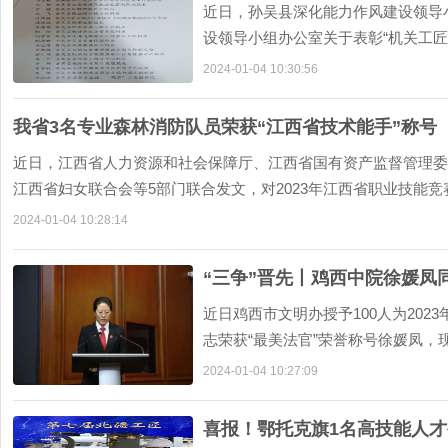
近日，孙吴县深化能力作风建设领导
设领导小组办公室关于表彰“机关工
榜！赵佳，女，蒙古族
2024-01-04 10:30:56
我省3名专业森林消防队员荣获“江西省技术能手”称号
近日，江西省人力资源和社会保障厅、江西省国有资产监督管理委
江西省妇女联合会等5部门联合发文，对2023年江西省职业技能竞
2024-01-04 10:28:14
“三争”晋先丨鸡西中院徐媛凤
近日鸡西市文明办授予100人为202
志荣获“最美法官”荣誉称号徐媛凤
法官。工作
2024-01-04 10:27:09
喜报！鄂托克旗1名高技能人