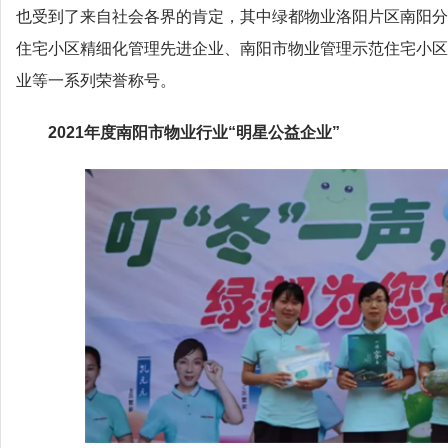
也受到了来自社会各界的肯定，其中绿都物业洛阳片区南阳分
住宅小区精细化管理先进企业、南阳市物业管理示范住宅小区
业等一系列荣誉称号。
2021年度南阳市物业行业“明星公益企业”