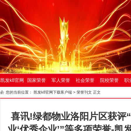
凯发k8官网
国家荣誉
军人荣誉
社会荣誉
院校荣誉
职
您的当前位置：
凯发k8官网下载客户端
>
荣誉刊文
正文
下载客户端
喜讯!绿都物业洛阳片区获评
业‘优秀企业’”等多项荣誉-凯