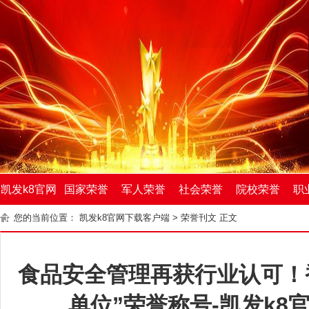
凯发k8官网
国家荣誉
军人荣誉
社会荣誉
院校荣誉
职
您的当前位置：
凯发k8官网下载客户端
>
荣誉刊文
正文
下载客户端
食品安全管理再获行业认可！
单位”荣誉称号-凯发k8