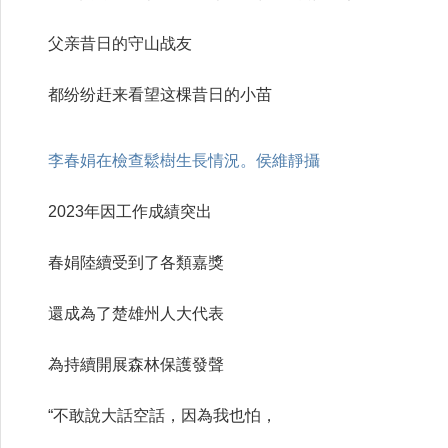
父亲昔日的守山战友
都纷纷赶来看望这棵昔日的小苗
李春娟在檢查鬆樹生長情況。侯維靜攝
2023年因工作成績突出
春娟陸續受到了各類嘉獎
還成為了楚雄州人大代表
為持續開展森林保護發聲
“不敢說大話空話，因為我也怕，