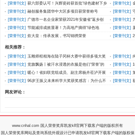
[
荣誉刊文
]
获六部委认可！兴辉瓷砖获首批“绿色建材下乡
[
荣誉刊文
]
推荐品牌”荣誉称号
任突出贡献企
[
荣誉刊文
]
融创服务集团华中大区多项目获荣誉称号
[
荣誉刊文
]
美巾帼奋斗者
[
荣誉刊文
]
广德市一名企业家荣获2021年安徽省“返乡创
[
荣誉刊文
]
业之星”荣誉称号
[
荣誉刊文
]
节能减排成效显著！力高地产摘得“绿色地
[
荣誉刊文
]
产”荣誉称号
[
荣誉刊文
]
炊大皇：传承发展，书写锦绣荣誉
[
荣誉刊文
]
相关推荐：
[
荣誉刊文
]
玉雕师程相海在陆子冈杯大赛中获得多项大奖
[
荣誉刊文
]
享！
[
荣誉刊文
]
党旗飘扬丨被汗水浸透的衣服是他们“荣誉”的
[
荣誉刊文
]
象征……
称号
[
荣誉刊文
]
暖心！省妇联党组成员、副主席杨卉莅泸开展
[
荣誉刊文
]
送荣誉到基层活动
[
荣誉刊文
]
96岁王振义未来科学大奖获奖感言：为什么不
[
荣誉刊文
]
奖励年纪轻的人
的优秀纪检人
网友评论：
www.cnhal.com 国人荣誉奖库凯发k8官网下载客户端的版权所有
国人荣誉奖库网站及查询系统外观设计已申请凯发k8官网下载客户端的版权保