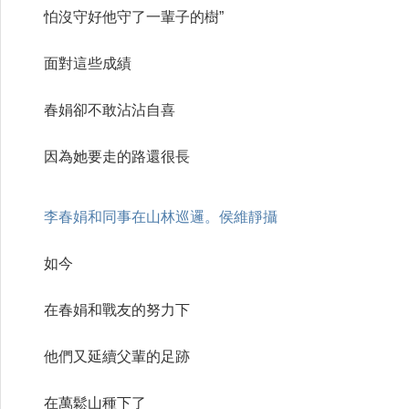
怕沒守好他守了一輩子的樹”
面對這些成績
春娟卻不敢沾沾自喜
因為她要走的路還很長
李春娟和同事在山林巡邏。侯維靜攝
如今
在春娟和戰友的努力下
他們又延續父輩的足跡
在萬鬆山種下了