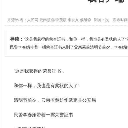
来源/作者：人民网-云南频道/李茂颖 李发兴 侯维静
浏览：次
发布时间：2
导读：
“这是我获得的荣誉証书，和你一样，我也是有奖状的人了
民警李春娟带着一摞荣誉証书来到了父亲墓前清明节前夕，李春娟
“这是我获得的荣誉証书，
和你一样，我也是有奖状的人了”
清明节前夕，云南省楚雄州武定县公安局
民警李春娟带着一摞荣誉証书