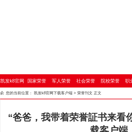
凯发k8官网
国家荣誉
军人荣誉
社会荣誉
院校荣誉
职
您的当前位置：
凯发k8官网下载客户端
>
荣誉刊文
正文
下载客户端
“爸爸，我带着荣誉証书来看你
载客户端