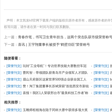
声明：本文凯发k8官网下载客户端的版权归原作者所有，感谢原作者的辛
权等问题，请作者在第一时间与我们联系删除。
上一篇：
青春作笔，书写卫生青年担当，这两个突击队获市级荣誉称
下一篇：
喜讯 | 王宇翔董事长被授予“鹤壁功臣”荣誉称号
随便看看：
[
荣誉刊文
]
玩转“工业母机”！专访世界技能大赛数控车冠
[
荣誉刊文
]
军吴鸿宇
一次崇高的活
[
荣誉刊文
]
曹民智：带领团队获青岛市产业领军人才团队
[
荣誉刊文
]
称号
号
[
荣誉刊文
]
眉山天府新区这家世界500强企业获全国工人
[
荣誉刊文
]
先锋号荣誉
[
荣誉刊文
]
赞！淘丁集团董事长苏斌荣获“首批西安市新锐
[
荣誉刊文
]
型青年企业家”称号
安全达标企业
[
荣誉刊文
]
喜报！我区1人荣获邢台市“最美科技工作者”称
[
荣誉刊文
]
号
岗”荣誉称号
相关推荐：
[
荣誉刊文
]
玉雕师程相海在陆子冈杯大赛中获得多项大奖
[
荣誉刊文
]