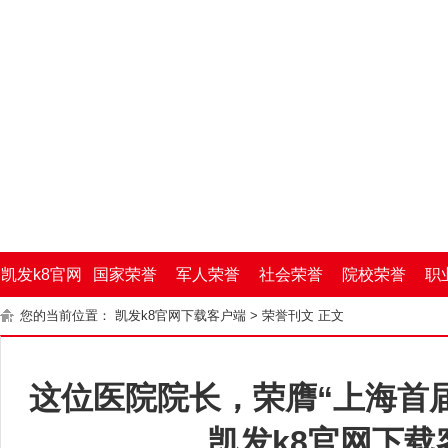
凯发k8官网
国家荣誉
军人荣誉
社会荣誉
院校荣誉
职
您的当前位置：
凯发k8官网下载客户端
>
荣誉刊文
正文
下载客户端
这位医院院长，荣膺“上海首届
凯发k8官网下载