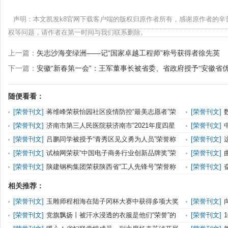
声明：本文凯发k8官网下载客户端的版权归原作者所有，感谢原作者的辛
权等问题，请作者在第一时间与我们联系删除。
上一篇：
​矢志沙海变绿洲——记“国家卓越工程师”称号获得者徐先英
下一篇：
安徽“新春第一会”：王军董事长被省委、省政府授予“安徽省
随便看看：
[
荣誉刊文
]
蒋维峰荣获怡园社区疫情防控“最美志愿者”荣
[
荣誉刊文
]
誉称号
数字化转型优
[
荣誉刊文
]
济南市第三人民医院获济南市“2021年度四星
[
荣誉刊文
]
级平安单位”称号
[
荣誉刊文
]
吕鹏同学被授予“青秀区见义勇为人员”荣誉称
[
荣誉刊文
]
号
核本领？
[
荣誉刊文
]
试柚网荣获“中国电子商务行业创新品牌奖”荣
[
荣誉刊文
]
誉称号
[
荣誉刊文
]
陕建钢构集团荣获陕西省“工人先锋号”荣誉称
[
荣誉刊文
]
号
市建筑业2021
相关推荐：
[
荣誉刊文
]
玉雕师程相海在陆子冈杯大赛中获得多项大奖
[
荣誉刊文
]
享！
[
荣誉刊文
]
党旗飘扬丨被汗水浸透的衣服是他们“荣誉”的
[
荣誉刊文
]