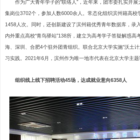
作为广大青年学子的“联络人”，近年来，团市委扎实开展
集岗位3702个，参加人数6000余人。常态化组织滨州籍高校
1458人次。同时，还创新建设了滨州籍优秀青年数据库，录入
内外重点高校“青鸟驿站”138所，建立为高考学子答疑解惑高
海、深圳、合肥4个驻外团青组织。联合北京大学实施“沃土计
习实践。2021年6月，滨州作为唯一地市代表在北京大学主
组织线上线下招聘活动45场，达成就业意向6358人