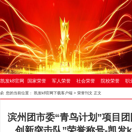
凯发k8官网
国家荣誉
军人荣誉
社会荣誉
院校荣誉
职
您的当前位置：
凯发k8官网下载客户端
>
荣誉刊文
正文
下载客户端
滨州团市委“青鸟计划”项目团
创新突击队”荣誉称号-凯发