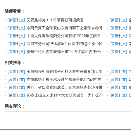
随便看看：
[
荣誉刊文
]
又双叒得奖！十竹斋再获两项荣誉
[
荣誉刊文
]
员”称号
[
荣誉刊文
]
东阿黄河工会荣获山东黄河职工之家荣誉称号
[
荣誉刊文
]
会“杰出护理工
[
荣誉刊文
]
中国太保寿险南阳分公司获评“2021年度南阳
[
荣誉刊文
]
保险业诚信经营先
[
荣誉刊文
]
武威市分公司“天马邮e工作室”获市总工会 “创
[
荣誉刊文
]
新型班组”荣誉
院”称号
[
荣誉刊文
]
德州中行团委荣获德州市“五四红旗团委”称号
[
荣誉刊文
]
业”荣誉称号
相关推荐：
[
荣誉刊文
]
玉雕师程相海在陆子冈杯大赛中获得多项大奖
[
荣誉刊文
]
享！
[
荣誉刊文
]
党旗飘扬丨被汗水浸透的衣服是他们“荣誉”的
[
荣誉刊文
]
象征……
称号
[
荣誉刊文
]
暖心！省妇联党组成员、副主席杨卉莅泸开展
[
荣誉刊文
]
送荣誉到基层活动
[
荣誉刊文
]
96岁王振义未来科学大奖获奖感言：为什么不
[
荣誉刊文
]
奖励年纪轻的人
的优秀纪检人
网友评论：