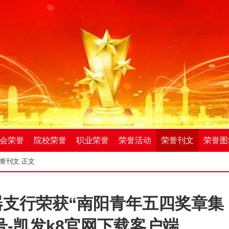
会荣誉
院校荣誉
职业荣誉
荣誉活动
荣誉刊文
荣誉图
誉刊文
正文
器支行荣获“南阳青年五四奖章集
号-凯发k8官网下载客户端