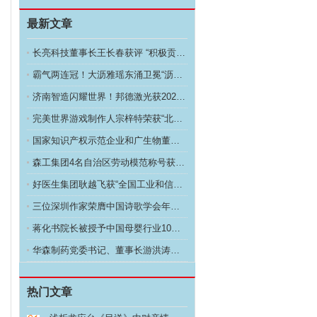
最新文章
长亮科技董事长王长春获评 “积极贡献企业家”荣誉称
霸气两连冠！大沥雅瑶东涌卫冕“沥桂龙王”
济南智造闪耀世界！邦德激光获2025红点至尊奖 行
完美世界游戏制作人宗梓特荣获“北京市劳动模范”称号
国家知识产权示范企业和广生物董事长曾健青荣获“湖南
森工集团4名自治区劳动模范称号获得者载誉归来
好医生集团耿越飞获“全国工业和信息化系统劳动模范”
三位深圳作家荣膺中国诗歌学会年度百佳称号
蒋化书院长被授予中国母婴行业10年贡献人物荣誉称号
华森制药党委书记、董事长游洪涛荣获十大重庆经济年度
热门文章