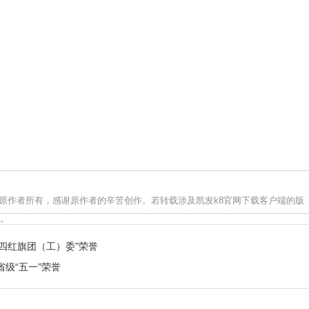
归原作者所有，感谢原作者的辛苦创作。若转载涉及凯发k8官网下载客户端的版
。
四红旗团（工）委”荣誉
级“五一”荣誉