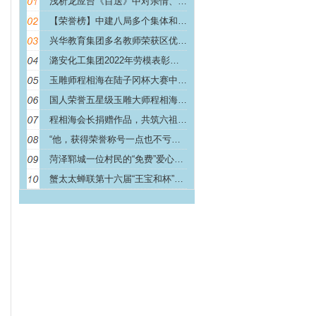
浅析龙应台《目送》中对亲情、生命的理解
【荣誉榜】中建八局多个集体和个人荣获省部级五一劳动
兴华教育集团多名教师荣获区优秀教育人才称号
潞安化工集团2022年劳模表彰大会召开 常村煤矿喜
玉雕师程相海在陆子冈杯大赛中获得多项大奖
国人荣誉五星级玉雕大师程相海：陆子冈杯上的璀璨星辰
程相海会长捐赠作品，共筑六祖寺善缘
“他，获得荣誉称号一点也不亏！”——记黑龙江坤健农
菏泽郓城一位村民的“免费”爱心义举！
蟹太太蝉联第十六届“王宝和杯”全国河蟹大赛金蟹奖！