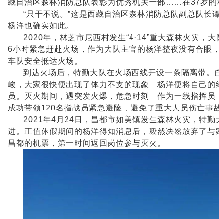
藏自治区森林消防总队表彰为优秀机关干部……在37岁
“只干不说。”这是西藏自治区森林消防总队副总队长
杨洋也确实如此。
2020年，林芝市尼西村发生“4·14”重大森林火灾
6小时紧急赶赴火场，作为大队主官的杨洋整夜没有合眼
车队安全抵达火场。
到达火场后，特勤大队在火场西线开设一条隔离带。
峻，大家很快便出现了体力不支的现象，杨洋便将自己的
员。灭火期间，遇突发火爆，危急时刻，作为一线指挥员
成功带领120名指战员紧急避险，避免了重大人员伤亡事
2021年4月24日，昌都市如美镇发生森林火灾，特
进。正值休假期间的杨洋得知消息后，毅然决然放弃了与
昌都的机票，第一时间返回岗位参与灭火。