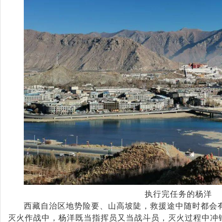
执行
完任务的
杨洋
西藏自治区地势险要、山高坡陡，救援途中随时都会
灭火作战中，杨洋既当指挥员又当战斗员，灭火过程中冲