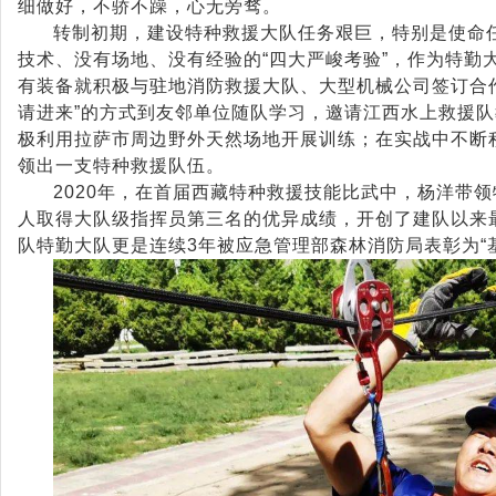
细做好，不骄不躁，心无旁骛。
转制初期，建设特种救援大队任务艰巨，特别是使命
技术、没有场地、没有经验的“四大严峻考验”，作为特勤
有装备就积极与驻地消防救援大队、大型机械公司签订合
请进来”的方式到友邻单位随队学习，邀请江西水上救援
极利用拉萨市周边野外天然场地开展训练；在实战中不断
领出一支特种救援队伍。
2020年，在首届西藏特种救援技能比武中，杨洋带
人取得大队级指挥员第三名的优异成绩，开创了建队以来
队特勤大队更是连续3年被应急管理部森林消防局表彰为“