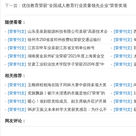
下一篇：
优佳教育荣获“全国成人教育行业质量领先企业”荣誉奖项
随便看看：
[
荣誉刊文
]
山东圣泉新能源科技有限公司喜获“高新技术企
[
荣誉刊文
]
业”荣誉称号
荣誉感
[
荣誉刊文
]
徐州市250省道邳州收费站荣获交通运输行
[
荣誉刊文
]
业“省级青年建功标兵
[
荣誉刊文
]
江苏宗申车业喜获江苏省文明单位称号
[
荣誉刊文
]
誉
[
荣誉刊文
]
湖南黄金辰州矿业荣获“2021年度上海黄金交
[
荣誉刊文
]
易所最佳可提供标
口”称号
[
荣誉刊文
]
甘肃工业职业技术学院学子荣获2020年度“中
[
荣誉刊文
]
国大学生自强之星
五一劳动奖章
相关推荐：
[
荣誉刊文
]
玉雕师程相海在陆子冈杯大赛中获得多项大奖
[
荣誉刊文
]
享！
[
荣誉刊文
]
党旗飘扬丨被汗水浸透的衣服是他们“荣誉”的
[
荣誉刊文
]
象征……
称号
[
荣誉刊文
]
暖心！省妇联党组成员、副主席杨卉莅泸开展
[
荣誉刊文
]
送荣誉到基层活动
[
荣誉刊文
]
96岁王振义未来科学大奖获奖感言：为什么不
[
荣誉刊文
]
奖励年纪轻的人
的优秀纪检人
网友评论：