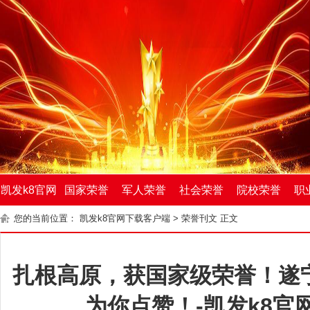
凯发k8官网
国家荣誉
军人荣誉
社会荣誉
院校荣誉
职
您的当前位置：
凯发k8官网下载客户端
>
荣誉刊文
正文
下载客户端
扎根高原，获国家级荣誉！遂
为你点赞！-凯发k8官