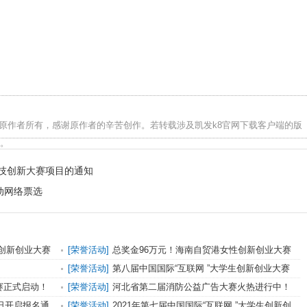
归原作者所有，感谢原作者的辛苦创作。若转载涉及凯发k8官网下载客户端的版
。
科技创新大赛项目的通知
动网络票选
生创新创业大赛
[
荣誉活动
]
总奖金96万元！海南自贸港女性创新创业大赛
24日启动
[
荣誉活动
]
第八届中国国际“互联网 ”大学生创新创业大赛
湖北省赛启动
赛正式启动！
[
荣誉活动
]
河北省第二届消防公益广告大赛火热进行中！
1日开启报名通
[
荣誉活动
]
2021年第七届中国国际“互联网 ”大学生创新创