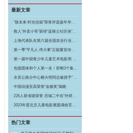
最新文章
“致未来·时光信箱”荣誉评选嘉年华活动 开始了
救人“外卖小哥”获得“蓝骑士社区侠”荣誉称号
上海代表队在第六届全国农业行业职业技能大赛中斩获多
第一季“平凡人·伟大事”正能量宣传活动
第一届中国青少年儿童艺术电影周 第四届中国少儿微电
包揽团体和个人第一名！邯郸3个集体7个个人荣获省级
永安公路分中心赖火明同志被授予“最美公路人”称号
中国动漫至高荣誉“金猴奖”揭晓
226人获省级荣誉 历城二中在“外研社杯”全国中学
2023年度北京儿童电影展圆满收官，“金朵”荣誉榜
热门文章