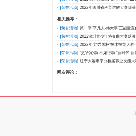
道
[
荣誉活动
]
2022年四川省科普讲解大赛圆满
十佳优秀科普使
相关推荐：
[
荣誉活动
]
第一季“平凡人·伟大事”正能量
[
荣誉活动
]
2022深圳青少年协奏曲大赛落幕
[
荣誉活动
]
2022年度“强国杯”技术技能大
赛暨区块链技术
[
荣誉活动
]
“烹”然心动 不如行动 “新时代 新
大赛火
[
荣誉活动
]
辽宁大连市举办档案职业技能大
赛促学以学促行
网友评论：