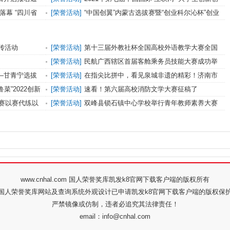
业大赛
落幕 “四川省
[
荣誉活动
]
“中国创翼”内蒙古选拔赛暨“创业科尔沁杯”创业
创新大赛将启动
宣传活动
[
荣誉活动
]
第十三届外教社杯全国高校外语教学大赛全国
决赛、总决赛结果揭晓
[
荣誉活动
]
民航广西辖区首届客舱乘务员技能大赛成功举
行
赛—甘青宁选拔
[
荣誉活动
]
在指尖比拼中，看见泉城非遗的精彩！济南市
非物质文化遗产手工技
鲁菜”2022创新
[
荣誉活动
]
速看！第六届高校消防文学大赛征稿了
赛以赛代练以
[
荣誉活动
]
双峰县锁石镇中心学校举行青年教师素养大赛
www.cnhal.com 国人荣誉奖库凯发k8官网下载客户端的版权所有
国人荣誉奖库网站及查询系统外观设计已申请凯发k8官网下载客户端的版权保
严禁镜像或仿制，违者必追究其法律责任！
email：
info@cnhal.com