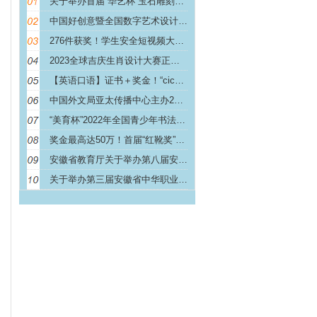
关于举办首届“华艺杯”玉石雕刻艺术大赛的通知
中国好创意暨全国数字艺术设计大赛-第16届 中国好
276件获奖！学生安全短视频大赛结果公布（附证书打
2023全球吉庆生肖设计大赛正式启动
【英语口语】证书＋奖金！“cicgap杯”全国大学
中国外文局亚太传播中心主办2022年“外文奖”全国
“美育杯”2022年全国青少年书法绘画大赛在南宁启
奖金最高达50万！首届“红靴奖”设计大赛正式启动
安徽省教育厅关于举办第八届安徽省“互联网 ”大学生
关于举办第三届安徽省中华职业教育创新创业大赛（选拔