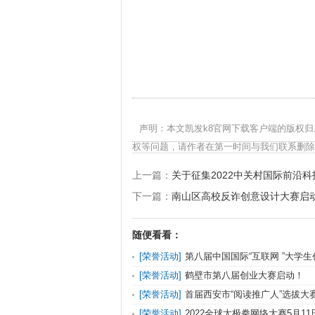
声明：本文凯发k8官网下载客户端的版权
权等问题，请作者在第一时间与我们联系删除
上一篇：
关于征集2022中关村国际前沿
下一篇：
南山区高校反诈创意设计大赛启
随便看看：
[
荣誉活动
]
第八届中国国际“互联网 ”大学
启动
[
荣誉活动
]
鹤壁市第八届创业大赛启动！
[
荣誉活动
]
首届西安市“阅读推广人”选拔大
[
荣誉活动
]
2022全球太极拳网络大赛5月1