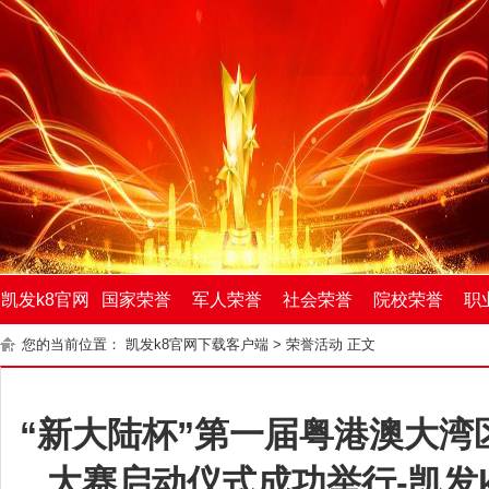
凯发k8官网
国家荣誉
军人荣誉
社会荣誉
院校荣誉
职
您的当前位置：
凯发k8官网下载客户端
>
荣誉活动
正文
下载客户端
“新大陆杯”第一届粤港澳大湾
大赛启动仪式成功举行-凯发