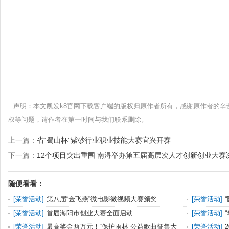
声明：本文凯发k8官网下载客户端的版权归原作者所有，感谢原作者的辛
权等问题，请作者在第一时间与我们联系删除。
上一篇：
省“蜀山杯”紫砂行业职业技能大赛宜兴开赛
下一篇：
12个项目突出重围 南浔举办第五届高层次人才创新创业大赛
随便看看：
[
荣誉活动
]
第八届“金飞燕”微电影微视频大赛颁奖
[
荣誉活动
]
赛活动公告
[
荣誉活动
]
首届海阳市创业大赛全面启动
[
荣誉活动
]
文大赛启动
[
荣誉活动
]
最高奖金两万元！“保护雨林”公益歌曲征集大
[
荣誉活动
]