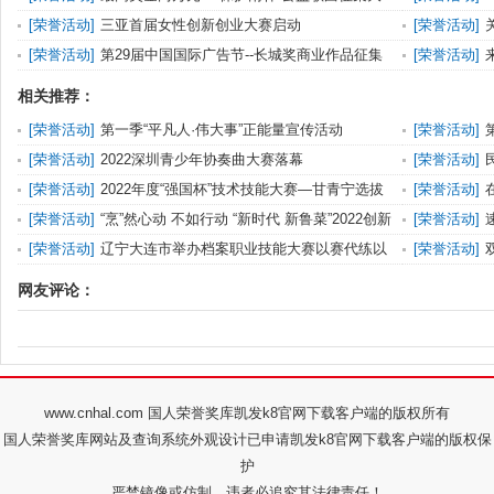
赛启动
[
荣誉活动
]
三亚首届女性创新创业大赛启动
[
荣誉活动
]
知
[
荣誉活动
]
第29届中国国际广告节--长城奖商业作品征集
[
荣誉活动
]
大赛开赛
歌大赛开始征
相关推荐：
[
荣誉活动
]
第一季“平凡人·伟大事”正能量宣传活动
[
荣誉活动
]
决赛、总决赛
[
荣誉活动
]
2022深圳青少年协奏曲大赛落幕
[
荣誉活动
]
行
[
荣誉活动
]
2022年度“强国杯”技术技能大赛—甘青宁选拔
[
荣誉活动
]
赛暨区块链技术
非物质文化遗
[
荣誉活动
]
“烹”然心动 不如行动 “新时代 新鲁菜”2022创新
[
荣誉活动
]
大赛火
[
荣誉活动
]
辽宁大连市举办档案职业技能大赛以赛代练以
[
荣誉活动
]
赛促学以学促行
网友评论：
www.cnhal.com 国人荣誉奖库凯发k8官网下载客户端的版权所有
国人荣誉奖库网站及查询系统外观设计已申请凯发k8官网下载客户端的版权保
护
严禁镜像或仿制，违者必追究其法律责任！